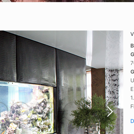
V
B
G
7
G
U
E
1
F
D