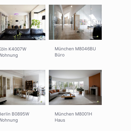
München M8046BU
Köln K4007W
Büro
Wohnung
München M8001H
Berlin B0895W
Haus
Wohnung