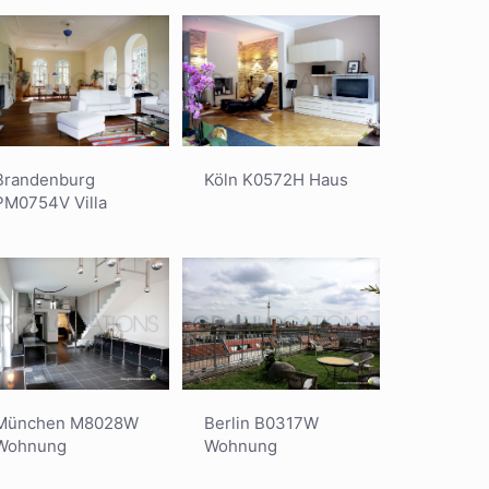
Brandenburg
Köln K0572H Haus
PM0754V Villa
München M8028W
Berlin B0317W
Wohnung
Wohnung