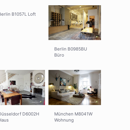
Berlin B1057L Loft
Berlin B0985BU
Büro
München M8041W
Düsseldorf D6002H
Wohnung
Haus