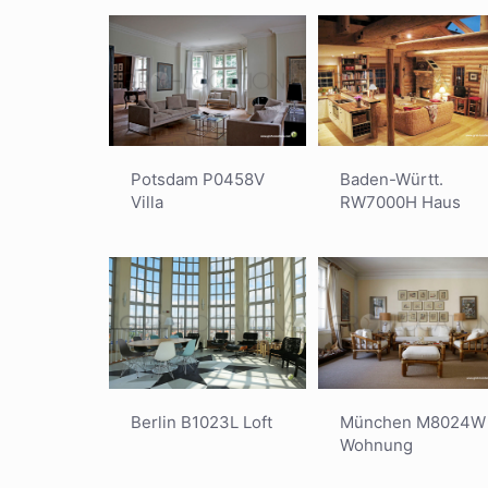
Potsdam P0458V
Baden-Württ.
Villa
RW7000H Haus
Berlin B1023L Loft
München M8024W
Wohnung