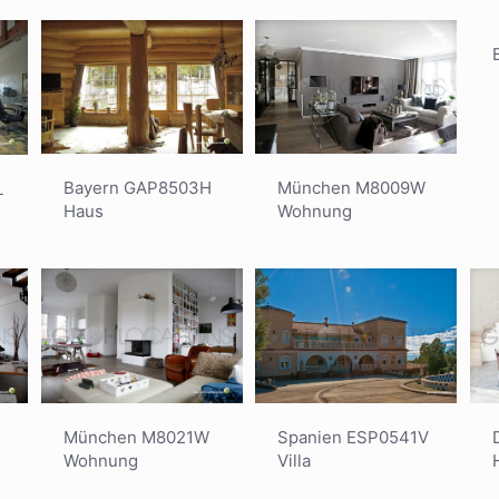
Bayern GAP8503H
München M8009W
L
Haus
Wohnung
München M8021W
Spanien ESP0541V
Wohnung
Villa