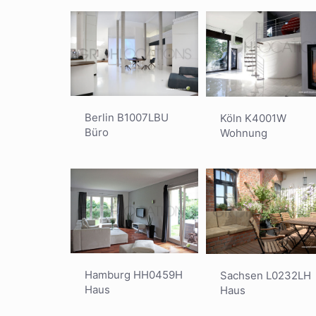
Berlin B1007LBU
Köln K4001W
Büro
Wohnung
Hamburg HH0459H
Sachsen L0232LH
Haus
Haus