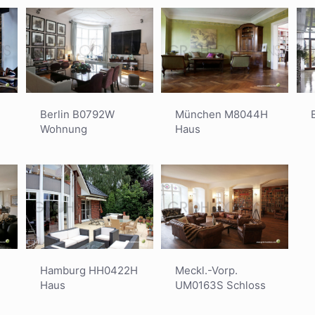
Berlin B0792W
München M8044H
Wohnung
Haus
Meckl.-Vorp.
Hamburg HH0422H
UM0163S Schloss
Haus