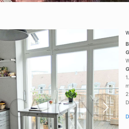
W
B
G
W
G
1
m
2
D
D